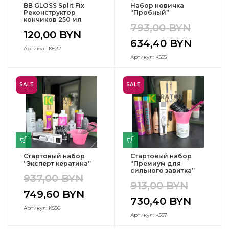
BB GLOSS Split Fix
Набор новичка
Реконструктор
“Пробный”
кончиков 250 мл
793,00
BYN
120,00
BYN
634,40
BYN
Артикул: K622
Артикул: K555
SALE
SALE
Стартовый набор
Стартовый набор
“Эксперт кератина”
“Премиум для
сильного завитка”
937,00
BYN
913,00
BYN
749,60
BYN
730,40
BYN
Артикул: K556
Артикул: K557