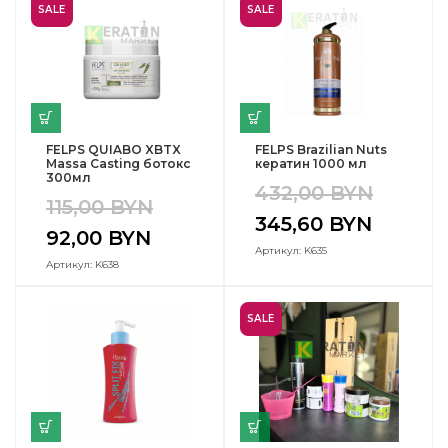
SALE
SALE
FELPS QUIABO XBTX
FELPS Brazilian Nuts
Massa Casting ботокс
кератин 1000 мл
300мл
432,00
BYN
115,00
BYN
345,60
BYN
92,00
BYN
Артикул: K635
Артикул: K638
SALE