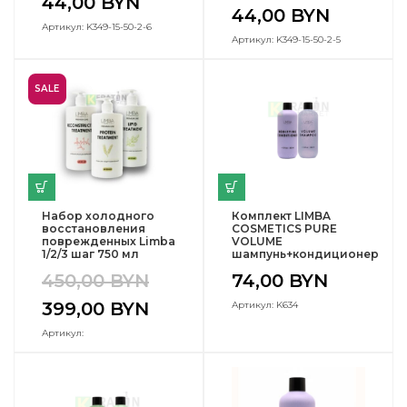
44,00
BYN
44,00
BYN
Артикул: K349-15-50-2-6
Артикул: K349-15-50-2-5
SALE
Набор холодного
Комплект LIMBA
восстановления
COSMETICS PURE
поврежденных Limba
VOLUME
1/2/3 шаг 750 мл
шампунь+кондиционер
450,00
BYN
74,00
BYN
399,00
BYN
Артикул: K634
Артикул: