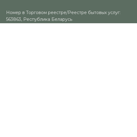
Номер в Торговом реестре/Реестре бытовых услуг:
563863, Республика Беларусь
УНП: 491383188
Регистрационный орган: Гомельский городской
исполнительный комитет
Время работы
Пн-Вс: 10:00-18:00
Контакты
+375 (29) 325-18-94