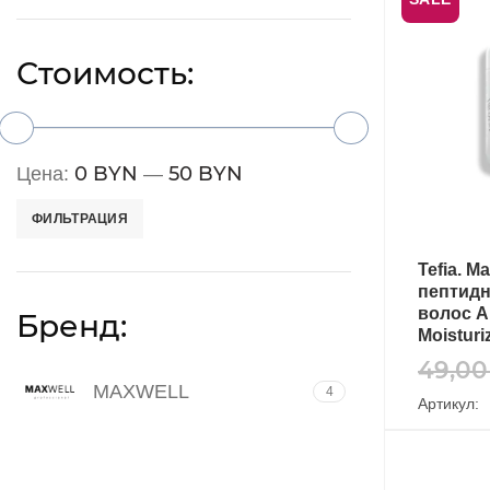
Стоимость:
0 BYN
50 BYN
Цена:
—
ФИЛЬТРАЦИЯ
Tefia. 
пептидн
волос A
Бренд:
Moisturi
49,0
MAXWELL
4
Артикул: