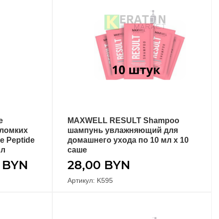
е
MAXWELL RESULT Shampoo
В КОРЗИНУ
 ломких
шампунь увлажняющий для
e Peptide
домашнего ухода по 10 мл x 10
мл
саше
4
BYN
28,00
BYN
Артикул: K595