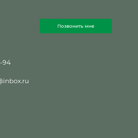
Позвонить мне
8-94
@inbox.ru