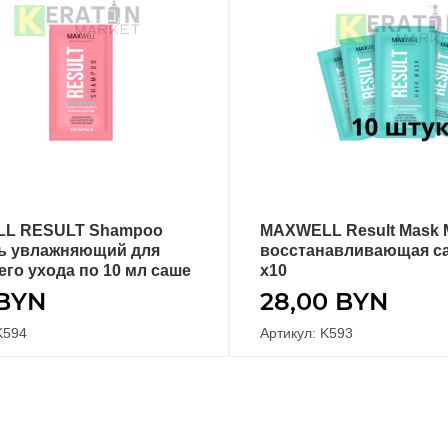
L RESULT Shampoo
MAXWELL Result Mask 
В КОРЗИНУ
В КОРЗИНУ
ь увлажняющий для
восстанавливающая с
го ухода по 10 мл саше
x10
BYN
28,00
BYN
K594
Артикул: K593