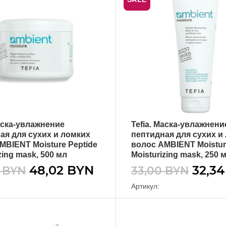
Маска-увлажнение
Tefia. Маска-увлажнени
В КОРЗИНУ
В КОРЗИНУ
ая для сухих и ломких
пептидная для сухих и
MBIENT Moisture Peptide
волос AMBIENT Moistur
zing mask, 500 мл
Moisturizing mask, 250 
48,02
BYN
32,3
0
BYN
33,00
BYN
Артикул: