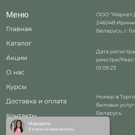
Меню
ООО “Маркет
246048 Иринин
Главная
Беларусь, г. Г
Каталог
Дата регистр
Акции
реестре/Реест
01.09.23
О нас
Курсы
Номер в Торг
Доставка и оплата
бытовых услуг
Беларусь
Контакты
Маргарита
Договор публичной
Я отвечу на ваши вопросы.