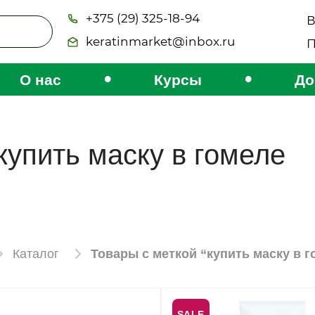
+375 (29) 325-18-94
В
keratinmarket@inbox.ru
П
•
•
О нас
Курсы
До
купить маску в гомеле
Каталог
Товары с меткой “купить маску в г
SALE