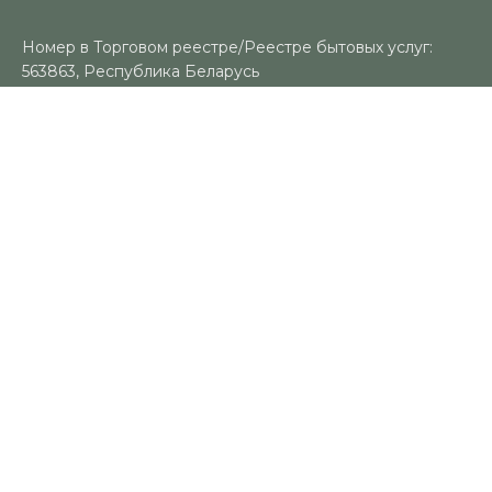
Номер в Торговом реестре/Реестре бытовых услуг:
563863, Республика Беларусь
УНП: 491383188
Регистрационный орган: Гомельский городской
исполнительный комитет
Время работы
Пн-Вс: 10:00-18:00
Контакты
+375 (29) 325-18-94