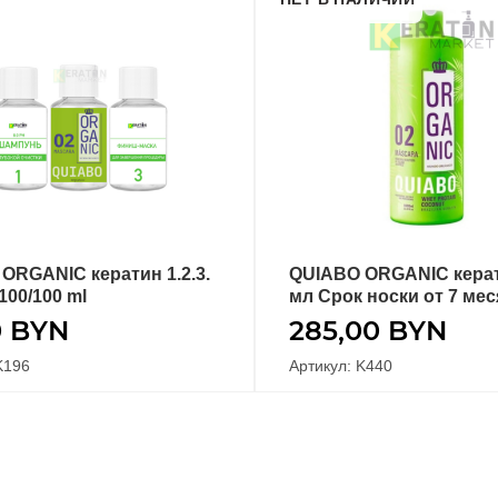
ORGANIC кератин 1.2.3.
QUIABO ORGANIC керат
В КОРЗИНУ
ПОДРОБНЕЕ
100/100 ml
мл Срок носки от 7 ме
0
BYN
285,00
BYN
K196
Артикул: K440