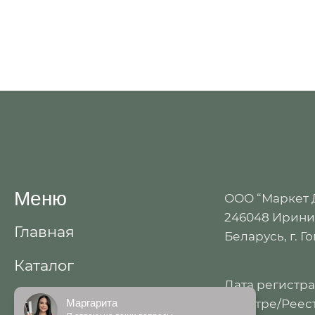
Меню
ООО “Маркет
246048 Иринин
Главная
Беларусь, г. Г
Каталог
Дата регистр
Акции
Маргарита
реестре/Реест