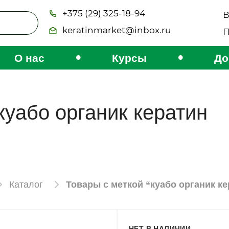
+375 (29) 325-18-94
В
keratinmarket@inbox.ru
П
•
•
О нас
Курсы
До
куабо органик кератин
Каталог
Товары с меткой “куабо органик ке
НЕТ В НАЛИЧИИ