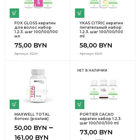
FOX GLOSS кератин
YKAS CITRIC кератин
для волос набор
питательный набор
1.2.3. шаг 100/100/100
1.2.3. шаг 100/100/100
мл
ml
75,00
BYN
58,00
BYN
Артикул: K224
Артикул: K241
НЕТ В НАЛИЧИИ
MAXWELL TOTAL
PORTIER СACAO
ботокс (розлив)
кератин набор 1.2.3.
шаг 100/100/100 ml
–
50,00
BYN
73,00
BYN
161,00
BYN