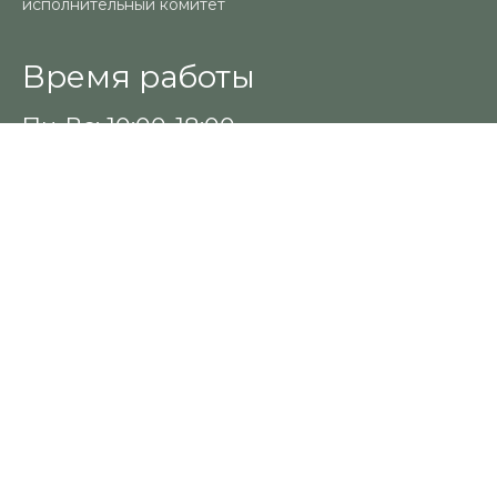
исполнительный комитет
Время работы
Пн-Вс: 10:00-18:00
Контакты
+375 (29) 325-18-94
keratinmarket@inbox.ru
Позвонить мне