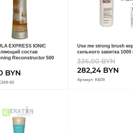
LA EXPRESS IONIC
Use me strong brush ке
В КОРЗИНУ
В КОРЗИНУ
ляющий состав
сильного завитка 1000
ening Reconstructor 500
336,00
BYN
282,24
BYN
00
BYN
Артикул: K609
K349-60