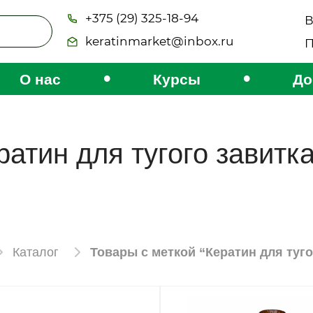
+375 (29) 325-18-94
В
keratinmarket@inbox.ru
П
•
•
О нас
Курсы
До
ратин для тугого завитк
Каталог
Товары с меткой “Кератин для туго