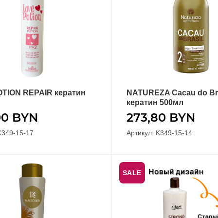
TION REPAIR кератин
NATUREZA Cacau do Bra
В КОРЗИНУ
В КОРЗИНУ
кератин 500мл
00
BYN
273,80
BYN
K349-15-17
Артикул: K349-15-14
SALE