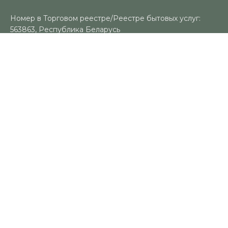
Номер в Торговом реестре/Реестре бытовых услуг:
563863, Республика Беларусь
УНП: 491383188
Регистрационный орган: Гомельский городской
исполнительный комитет
Время работы
Пн-Вс: 10:00-18:00
Контакты
+375 (29) 325-18-94