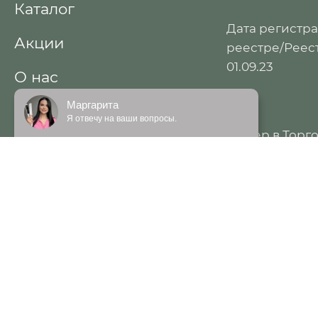
Каталог
Дата регистр
Акции
реестре/Реест
01.09.23
О нас
Маргарита
Курсы
Я отвечу на ваши вопросы.
Номер в Торг
Доставка и оплата
бытовых услуг
Беларусь
Контакты
Договор публичной
оферты
УНП: 49138318
Регистрацион
городской ис