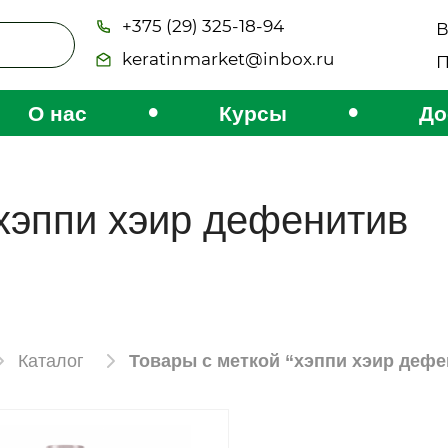
+375 (29) 325-18-94
В
keratinmarket@inbox.ru
П
•
•
О нас
Курсы
До
хэппи хэир дефенитив
Каталог
Товары с меткой “хэппи хэир деф