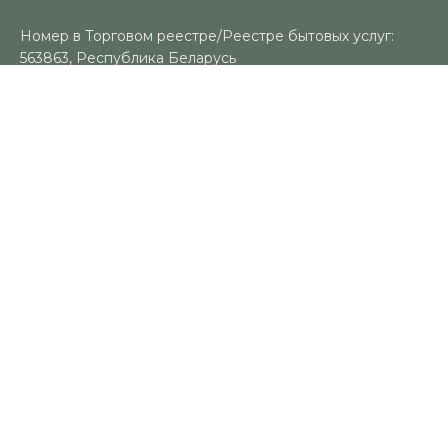
Номер в Торговом реестре/Реестре бытовых услуг:
563863, Республика Беларусь
УНП: 491383188
Регистрационный орган: Гомельский городской
исполнительный комитет
Время работы
Пн-Вс: 10:00-18:00
Контакты
+375 (29) 325-18-94