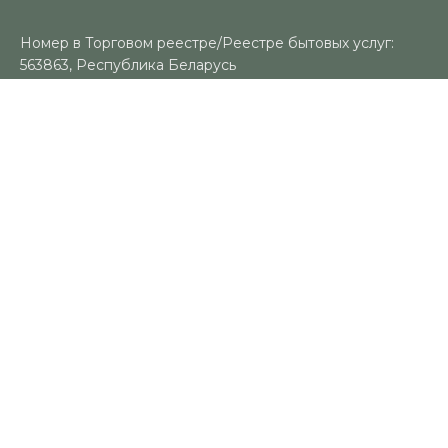
Номер в Торговом реестре/Реестре бытовых услуг:
563863, Республика Беларусь
УНП: 491383188
Регистрационный орган: Гомельский городской
исполнительный комитет
Время работы
Пн-Вс: 10:00-18:00
Контакты
+375 (29) 325-18-94