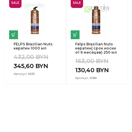
SALE
SALE
FELPS Brazilian Nuts
Felps Brazilian Nuts
кератин 1000 мл
кератин( срок носки
от 6 месяцев) 250 мл
432,00
BYN
163,00
BYN
345,60
BYN
130,40
BYN
Артикул: K635
Артикул: K086