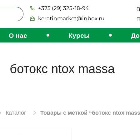
+375 (29) 325-18-94
В
keratinmarket@inbox.ru
П
•
•
О нас
Курсы
До
ботокс ntox massa
Каталог
Товары с меткой “ботокс ntox mas