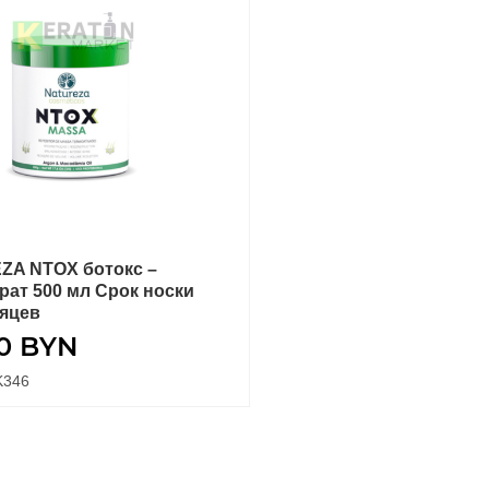
ZA NTOX ботокс –
В КОРЗИНУ
рат 500 мл Срок носки
сяцев
80
BYN
K346