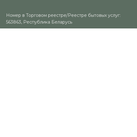
Номер в Торговом реестре/Реестре бытовых услуг:
563863, Республика Беларусь
УНП: 491383188
Регистрационный орган: Гомельский городской
исполнительный комитет
Время работы
Пн-Вс: 10:00-18:00
Контакты
+375 (29) 325-18-94