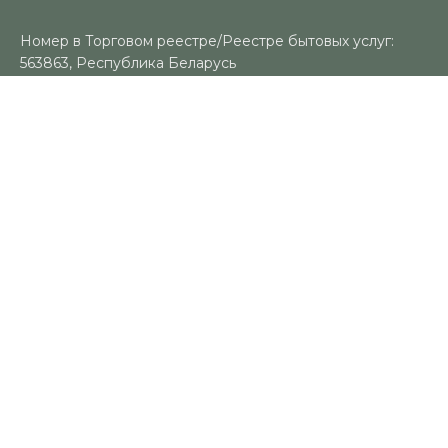
Номер в Торговом реестре/Реестре бытовых услуг:
563863, Республика Беларусь
УНП: 491383188
Регистрационный орган: Гомельский городской
исполнительный комитет
Время работы
Пн-Вс: 10:00-18:00
Контакты
+375 (29) 325-18-94