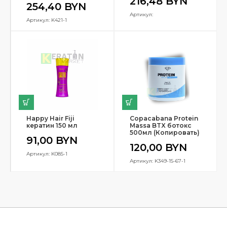
216,48
BYN
254,40
BYN
Артикул:
Артикул: K421-1
Happy Hair Fiji
Copacabana Protein
кератин 150 мл
Massa BTX ботокс
500мл (Копировать)
91,00
BYN
120,00
BYN
Артикул: K085-1
Артикул: K349-15-67-1