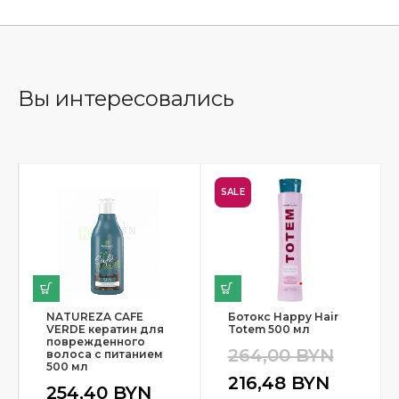
Вы интересовались
SALE
NATUREZA CAFE
Ботокс Happy Hair
VERDE кератин для
Totem 500 мл
поврежденного
264,00
BYN
волоса с питанием
500 мл
216,48
BYN
254,40
BYN