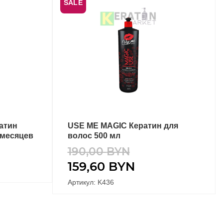
SALE
атин
USE ME MAGIC Кератин для
В КОРЗИНУ
 месяцев
волос 500 мл
190,00
BYN
159,60
BYN
Артикул: K436