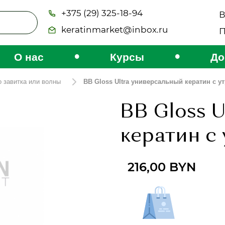
+375 (29) 325-18-94
В
keratinmarket@inbox.ru
П
•
•
О нас
Курсы
До
о завитка или волны
BB Gloss Ultra универсальный кератин с у
BB Gloss 
кератин с
216,00
BYN