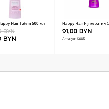
appy Hair Totem 500 мл
Happy Hair Fiji кератин 
В КОРЗИНУ
В КОРЗИНУ
91,00
BYN
0
BYN
8
BYN
Артикул: K085-1