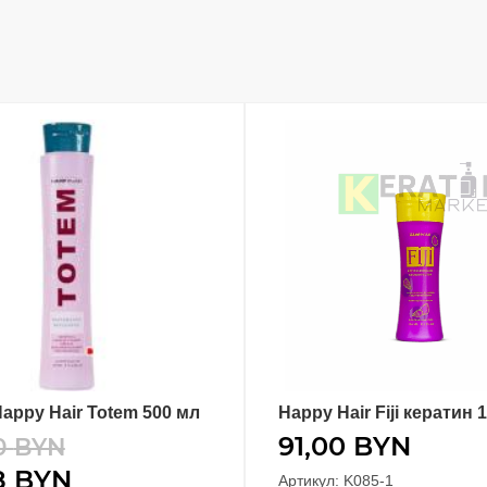
appy Hair Totem 500 мл
Happy Hair Fiji кератин 
В КОРЗИНУ
В КОРЗИНУ
91,00
BYN
0
BYN
8
BYN
Артикул: K085-1