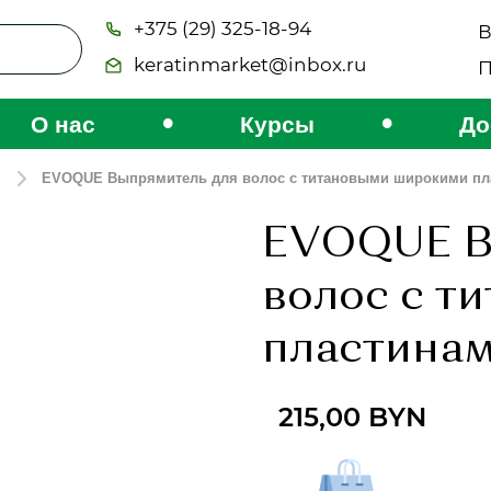
+375 (29) 325-18-94
В
keratinmarket@inbox.ru
П
•
•
О нас
Курсы
До
EVOQUE Выпрямитель для волос с титановыми широкими пл
EVOQUE В
волос с т
пластина
215,00
BYN