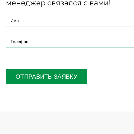
менеджер связался с вами!
Оставьте
это
поле
ОТПРАВИТЬ ЗАЯВКУ
пустым.