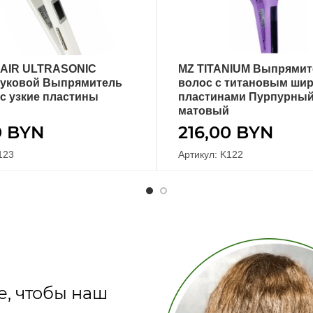
AIR ULTRASONIC
MZ TITANIUM Выпрямит
В КОРЗИНУ
В КОРЗИНУ
вуковой Выпрямитель
волос с титановым ши
с узкие пластины
пластинами Пурпурны
матовый
0
BYN
216,00
BYN
123
Артикул: K122
е, чтобы наш