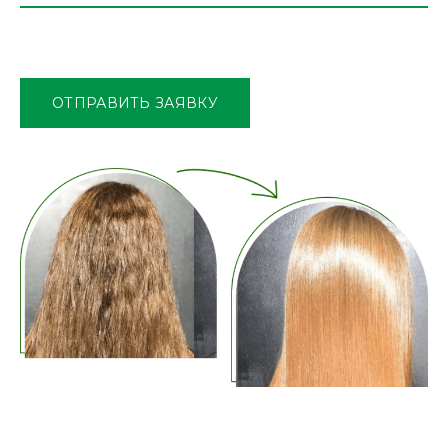
Оставьте
это
поле
ОТПРАВИТЬ ЗАЯВКУ
пустым.