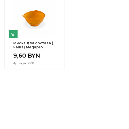
Миска для состава (
чаша) Megapro
9,60
BYN
Артикул: K168